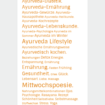
Ayurveda-Diätetik.
Ayurveda-Ernährung
Ayurveda-Gewürze.
Ayurveda-
Hausapotheke
Ayurveda-Heilkunde.
Ayurveda-Kochrezepte
Ayurveda-Lebenskunde.
Ayurveda-Psychologie
Ayurveda im
Ayurveda im Winter
Sommer
Ayurveda Lifestyle
Ayurvedische Ernährungsweise
Ayurvedisch kochen.
Detox
Energie.
Beziehungen
Entspannung.
Ernährung
Ernährung.
Frühling.
Fasten
Gesundheit.
Glück.
Ghee.
Lebensart.
Liebe.
Massage.
Mittwochspoesie.
Ojas.
Nahrungsmittelkombinationen
Psychologie.
Rasayana.
Rezept
Schönheit
Selbstmassage.
Selbstliebe.
Yoga.
Stress.
Stoffwechsel.