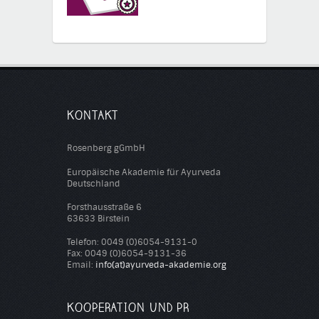
KONTAKT
Rosenberg gGmbH
Europäische Akademie für Ayurveda
Deutschland
Forsthausstraße 6
63633 Birstein
Telefon: 0049 (0)6054-9131-0
Fax: 0049 (0)6054-9131-36
Email:
info(at)ayurveda-akademie.org
KOOPERATION UND PR