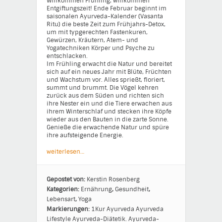
Willkommen Frühling, willkommen
Entgiftungszeit! Ende Februar beginnt im
saisonalen Ayurveda-Kalender (Vasanta
Ritu) die beste Zeit zum Frühjahrs-Detox,
um mit typgerechten Fastenkuren,
Gewürzen, Kräutern, Atem- und
Yogatechniken Körper und Psyche zu
entschlacken.
Im Frühling erwacht die Natur und bereitet
sich auf ein neues Jahr mit Blüte, Früchten
und Wachstum vor. Alles sprießt, floriert,
summt und brummt. Die Vögel kehren
zurück aus dem Süden und richten sich
ihre Nester ein und die Tiere erwachen aus
ihrem Winterschlaf und stecken ihre Köpfe
wieder aus den Bauten in die zarte Sonne.
Genieße die erwachende Natur und spüre
ihre aufsteigende Energie.
weiterlesen…
Gepostet von:
Kerstin Rosenberg
Kategorien:
Ernährung
,
Gesundheit
,
Lebensart
,
Yoga
Markierungen:
1Kur
Ayurveda
Ayurveda
Lifestyle
Ayurveda-Diätetik.
Ayurveda-