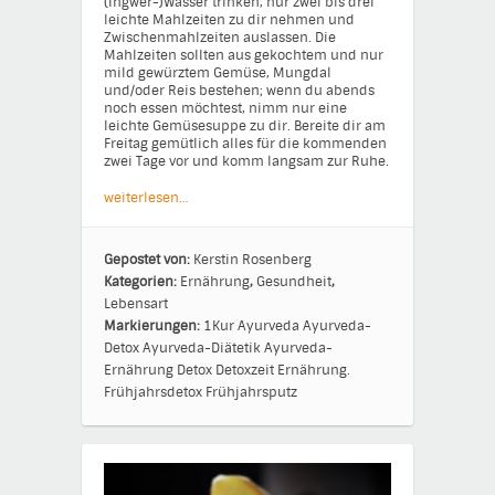
(Ingwer-)Wasser trinken, nur zwei bis drei
leichte Mahlzeiten zu dir nehmen und
Zwischenmahlzeiten auslassen. Die
Mahlzeiten sollten aus gekochtem und nur
mild gewürztem Gemüse, Mungdal
und/oder Reis bestehen; wenn du abends
noch essen möchtest, nimm nur eine
leichte Gemüsesuppe zu dir. Bereite dir am
Freitag gemütlich alles für die kommenden
zwei Tage vor und komm langsam zur Ruhe.
weiterlesen…
Gepostet von:
Kerstin Rosenberg
Kategorien:
Ernährung
,
Gesundheit
,
Lebensart
Markierungen:
1Kur
Ayurveda
Ayurveda-
Detox
Ayurveda-Diätetik
Ayurveda-
Ernährung
Detox
Detoxzeit
Ernährung.
Frühjahrsdetox
Frühjahrsputz