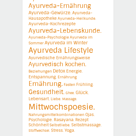
Ayurveda-Ernährung
Ayurveda-Gewürze.
Ayurveda-
Hausapotheke
Ayurveda-Heilkunde.
Ayurveda-Kochrezepte
Ayurveda-Lebenskunde.
Ayurveda-Psychologie
Ayurveda im
Ayurveda im Winter
Sommer
Ayurveda Lifestyle
Ayurvedische Ernährungsweise
Ayurvedisch kochen.
Detox
Energie.
Beziehungen
Entspannung.
Ernährung
Ernährung.
Frühling.
Fasten
Gesundheit.
Glück.
Ghee.
Lebensart.
Liebe.
Massage.
Mittwochspoesie.
Ojas.
Nahrungsmittelkombinationen
Psychologie.
Rasayana.
Rezept
Schönheit
Selbstmassage.
Selbstliebe.
Yoga.
Stress.
Stoffwechsel.