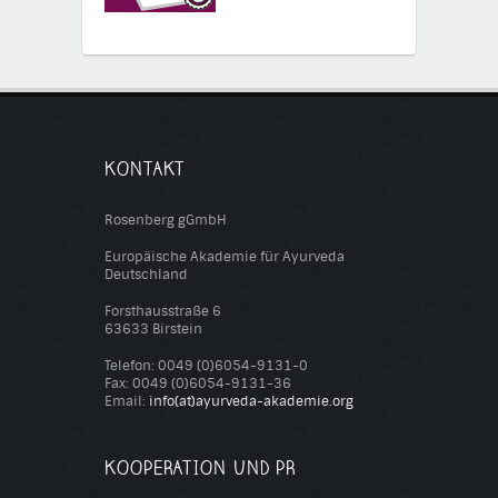
KONTAKT
Rosenberg gGmbH
Europäische Akademie für Ayurveda
Deutschland
Forsthausstraße 6
63633 Birstein
Telefon: 0049 (0)6054-9131-0
Fax: 0049 (0)6054-9131-36
Email:
info(at)ayurveda-akademie.org
KOOPERATION UND PR