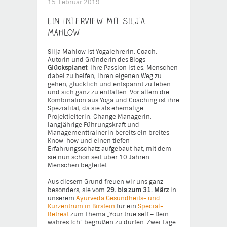
15. Februar 2019
Ein Interview mit Silja
Mahlow
Silja Mahlow ist Yogalehrerin, Coach,
Autorin und Gründerin des Blogs
Glücksplanet
. Ihre Passion ist es, Menschen
dabei zu helfen, ihren eigenen Weg zu
gehen, glücklich und entspannt zu leben
und sich ganz zu entfalten. Vor allem die
Kombination aus Yoga und Coaching ist ihre
Spezialität, da sie als ehemalige
Projektleiterin, Change Managerin,
langjährige Führungskraft und
Managementtrainerin bereits ein breites
Know-how und einen tiefen
Erfahrungsschatz aufgebaut hat, mit dem
sie nun schon seit über 10 Jahren
Menschen begleitet.
Aus diesem Grund freuen wir uns ganz
besonders, sie vom
29. bis zum 31. März
in
unserem
Ayurveda Gesundheits- und
Kurzentrum in Birstein
für ein
Special-
Retreat
zum Thema „Your true self
–
Dein
wahres Ich“ begrüßen zu dürfen. Zwei Tage