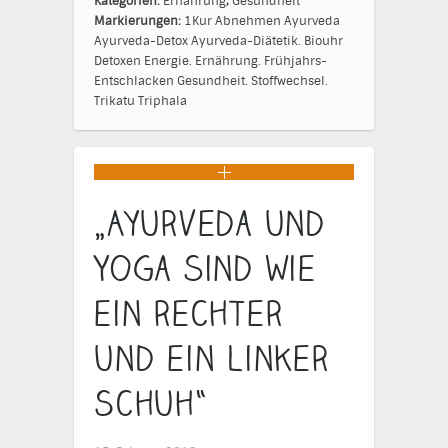
Kategorien:
Ernährung
,
Gesundheit
Markierungen:
1Kur
Abnehmen
Ayurveda
Ayurveda-Detox
Ayurveda-Diätetik.
Biouhr
Detoxen
Energie.
Ernährung.
Frühjahrs-
Entschlacken
Gesundheit.
Stoffwechsel.
Trikatu
Triphala
„Ayurveda und
Yoga sind wie
ein rechter
und ein linker
Schuh“