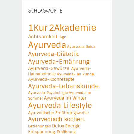
SCHLAGWORTE
1Kur
2Akademie
Achtsamkeit.
Agni.
Ayurveda
Ayurveda-Detox
Ayurveda-Diätetik.
Ayurveda-Ernährung
Ayurveda-Gewürze.
Ayurveda-
Hausapotheke
Ayurveda-Heilkunde.
Ayurveda-Kochrezepte
Ayurveda-Lebenskunde.
Ayurveda-Psychologie
Ayurveda im
Ayurveda im Winter
Sommer
Ayurveda Lifestyle
Ayurvedische Ernährungsweise
Ayurvedisch kochen.
Detox
Energie.
Beziehungen
Entspannung.
Ernährung