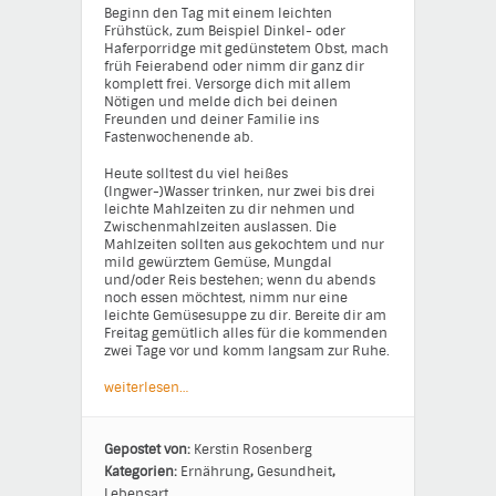
Beginn den Tag mit einem leichten
Frühstück, zum Beispiel Dinkel- oder
Haferporridge mit gedünstetem Obst, mach
früh Feierabend oder nimm dir ganz dir
komplett frei. Versorge dich mit allem
Nötigen und melde dich bei deinen
Freunden und deiner Familie ins
Fastenwochenende ab.
Heute solltest du viel heißes
(Ingwer-)Wasser trinken, nur zwei bis drei
leichte Mahlzeiten zu dir nehmen und
Zwischenmahlzeiten auslassen. Die
Mahlzeiten sollten aus gekochtem und nur
mild gewürztem Gemüse, Mungdal
und/oder Reis bestehen; wenn du abends
noch essen möchtest, nimm nur eine
leichte Gemüsesuppe zu dir. Bereite dir am
Freitag gemütlich alles für die kommenden
zwei Tage vor und komm langsam zur Ruhe.
weiterlesen…
Gepostet von:
Kerstin Rosenberg
Kategorien:
Ernährung
,
Gesundheit
,
Lebensart