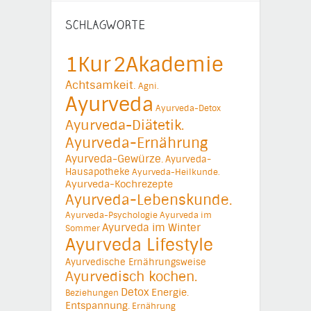
SCHLAGWORTE
1Kur
2Akademie
Achtsamkeit.
Agni.
Ayurveda
Ayurveda-Detox
Ayurveda-Diätetik.
Ayurveda-Ernährung
Ayurveda-Gewürze.
Ayurveda-
Hausapotheke
Ayurveda-Heilkunde.
Ayurveda-Kochrezepte
Ayurveda-Lebenskunde.
Ayurveda-Psychologie
Ayurveda im
Ayurveda im Winter
Sommer
Ayurveda Lifestyle
Ayurvedische Ernährungsweise
Ayurvedisch kochen.
Detox
Energie.
Beziehungen
Entspannung.
Ernährung