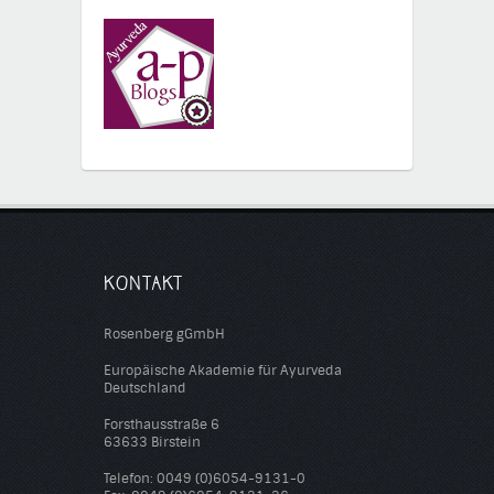
KONTAKT
Rosenberg gGmbH
Europäische Akademie für Ayurveda
Deutschland
Forsthausstraße 6
63633 Birstein
Telefon: 0049 (0)6054-9131-0