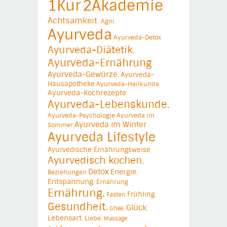
1Kur
2Akademie
Achtsamkeit.
Agni.
Ayurveda
Ayurveda-Detox
Ayurveda-Diätetik.
Ayurveda-Ernährung
Ayurveda-Gewürze.
Ayurveda-
Hausapotheke
Ayurveda-Heilkunde.
Ayurveda-Kochrezepte
Ayurveda-Lebenskunde.
Ayurveda-Psychologie
Ayurveda im
Ayurveda im Winter
Sommer
Ayurveda Lifestyle
Ayurvedische Ernährungsweise
Ayurvedisch kochen.
Detox
Energie.
Beziehungen
Entspannung.
Ernährung
Ernährung.
Frühling.
Fasten
Gesundheit.
Glück.
Ghee.
Lebensart.
Liebe.
Massage.