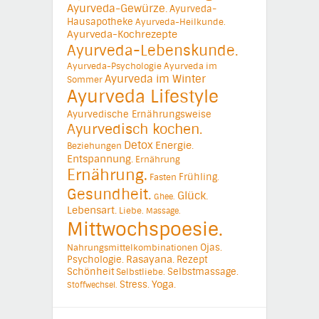
Ayurveda-Gewürze.
Ayurveda-
Hausapotheke
Ayurveda-Heilkunde.
Ayurveda-Kochrezepte
Ayurveda-Lebenskunde.
Ayurveda-Psychologie
Ayurveda im
Ayurveda im Winter
Sommer
Ayurveda Lifestyle
Ayurvedische Ernährungsweise
Ayurvedisch kochen.
Detox
Energie.
Beziehungen
Entspannung.
Ernährung
Ernährung.
Frühling.
Fasten
Gesundheit.
Glück.
Ghee.
Lebensart.
Liebe.
Massage.
Mittwochspoesie.
Ojas.
Nahrungsmittelkombinationen
Psychologie.
Rasayana.
Rezept
Schönheit
Selbstmassage.
Selbstliebe.
Yoga.
Stress.
Stoffwechsel.