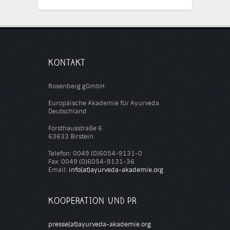
KONTAKT
Rosenberg gGmbH
Europäische Akademie für Ayurveda
Deutschland
Forsthausstraße 6
63633 Birstein
Telefon: 0049 (0)6054-9131-0
Fax: 0049 (0)6054-9131-36
Email:
info(at)ayurveda-akademie.org
KOOPERATION UND PR
presse(at)ayurveda-akademie.org