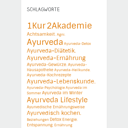
SCHLAGWORTE
1Kur
2Akademie
Achtsamkeit.
Agni.
Ayurveda
Ayurveda-Detox
Ayurveda-Diätetik.
Ayurveda-Ernährung
Ayurveda-Gewürze.
Ayurveda-
Hausapotheke
Ayurveda-Heilkunde.
Ayurveda-Kochrezepte
Ayurveda-Lebenskunde.
Ayurveda-Psychologie
Ayurveda im
Ayurveda im Winter
Sommer
Ayurveda Lifestyle
Ayurvedische Ernährungsweise
Ayurvedisch kochen.
Detox
Energie.
Beziehungen
Entspannung.
Ernährung