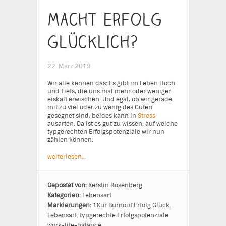
Macht Erfolg
glücklich?
22. März 2019
Wir alle kennen das: Es gibt im Leben Hoch
und Tiefs, die uns mal mehr oder weniger
eiskalt erwischen. Und egal, ob wir gerade
mit zu viel oder zu wenig des Guten
gesegnet sind, beides kann in
Stress
ausarten. Da ist es gut zu wissen, auf welche
typgerechten Erfolgspotenziale wir nun
zählen können.
weiterlesen…
Gepostet von:
Kerstin Rosenberg
Kategorien:
Lebensart
Markierungen:
1Kur
Burnout
Erfolg
Glück.
Lebensart.
typgerechte Erfolgspotenziale
work-life-balance