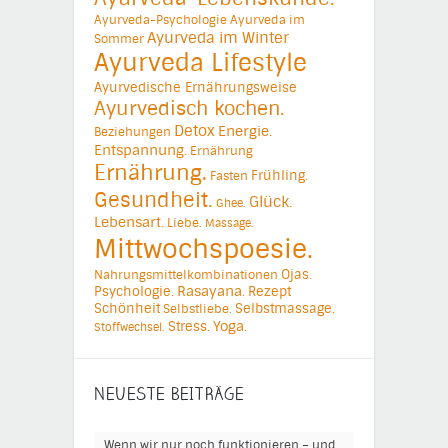
Ayurveda-Psychologie
Ayurveda im
Ayurveda im Winter
Sommer
Ayurveda Lifestyle
Ayurvedische Ernährungsweise
Ayurvedisch kochen.
Detox
Energie.
Beziehungen
Entspannung.
Ernährung
Ernährung.
Frühling.
Fasten
Gesundheit.
Glück.
Ghee.
Lebensart.
Liebe.
Massage.
Mittwochspoesie.
Ojas.
Nahrungsmittelkombinationen
Psychologie.
Rasayana.
Rezept
Schönheit
Selbstmassage.
Selbstliebe.
Yoga.
Stress.
Stoffwechsel.
NEUESTE BEITRÄGE
Wenn wir nur noch funktionieren – und