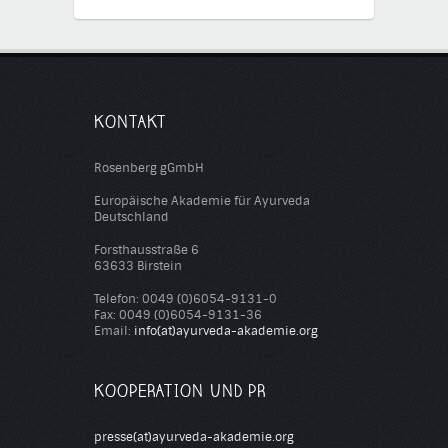
KONTAKT
Rosenberg gGmbH
Europäische Akademie für Ayurveda
Deutschland
Forsthausstraße 6
63633 Birstein
Telefon: 0049 (0)6054-9131-0
Fax: 0049 (0)6054-9131-36
Email:
info(at)ayurveda-akademie.org
KOOPERATION UND PR
presse(at)ayurveda-akademie.org