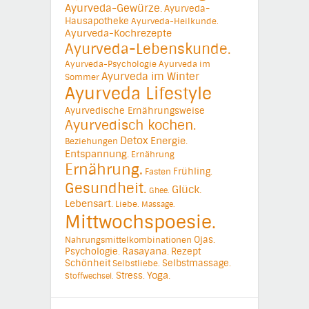
Ayurveda-Gewürze.
Ayurveda-
Hausapotheke
Ayurveda-Heilkunde.
Ayurveda-Kochrezepte
Ayurveda-Lebenskunde.
Ayurveda-Psychologie
Ayurveda im
Ayurveda im Winter
Sommer
Ayurveda Lifestyle
Ayurvedische Ernährungsweise
Ayurvedisch kochen.
Detox
Energie.
Beziehungen
Entspannung.
Ernährung
Ernährung.
Frühling.
Fasten
Gesundheit.
Glück.
Ghee.
Lebensart.
Liebe.
Massage.
Mittwochspoesie.
Ojas.
Nahrungsmittelkombinationen
Psychologie.
Rasayana.
Rezept
Schönheit
Selbstmassage.
Selbstliebe.
Yoga.
Stress.
Stoffwechsel.