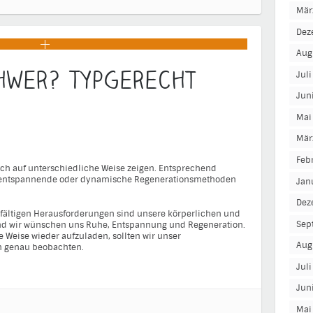
Mär
Dez
Aug
hwer? Typgerecht
Jul
Jun
Mai
Mär
Feb
ch auf unterschiedliche Weise zeigen. Entsprechend
un entspannende oder dynamische Regenerationsmethoden
Jan
Dez
lfältigen Herausforderungen sind unsere körperlichen und
Sep
und wir wünschen uns Ruhe, Entspannung und Regeneration.
 Weise wieder aufzuladen, sollten wir unser
Aug
en genau beobachten.
Jul
Jun
Mai