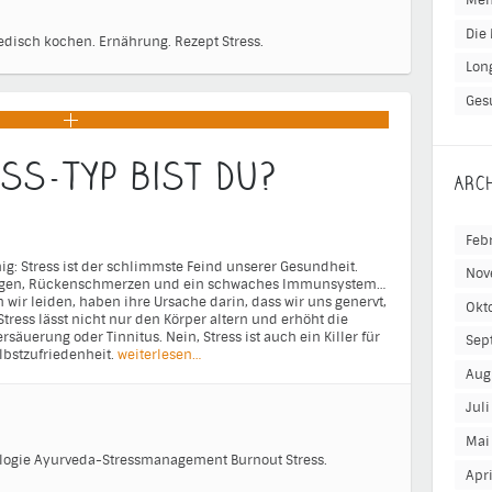
Men
Die 
edisch kochen.
Ernährung.
Rezept
Stress.
Lon
Ges
ss-Typ bist Du?
ARC
Feb
nig: Stress ist der schlimmste Feind unserer Gesundheit.
Nov
ungen, Rückenschmerzen und ein schwaches Immunsystem…
 wir leiden, haben ihre Ursache darin, dass wir uns genervt,
Okt
Stress lässt nicht nur den Körper altern und erhöht die
ersäuerung oder Tinnitus. Nein, Stress ist auch ein Killer für
Sep
lbstzufriedenheit.
weiterlesen…
Aug
Jul
Mai
logie
Ayurveda-Stressmanagement
Burnout
Stress.
Apr