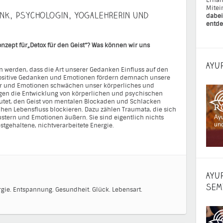
Ernäh
Mitei
unk, Psychologin, Yogalehrerin und
dabei
entde
onzept für„Detox für den Geist“? Was können wir uns
AYU
n werden, dass die Art unserer Gedanken Einfluss auf den
Positive Gedanken und Emotionen fördern demnach unsere
r und Emotionen schwächen unser körperliches und
en die Entwicklung von körperlichen und psychischen
utet, den Geist von mentalen Blockaden und Schlacken
chen Lebensfluss blockieren. Dazu zählen Traumata, die sich
tern und Emotionen äußern. Sie sind eigentlich nichts
stgehaltene, nichtverarbeitete Energie.
AYU
SEM
gie.
Entspannung.
Gesundheit.
Glück.
Lebensart.