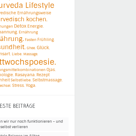
urveda Lifestyle
vedische Ernährungsweise
rvedisch kochen.
Detox
Energie.
ehungen
pannung.
Ernährung
ährung.
Frühling.
Fasten
undheit.
Glück.
Ghee.
nsart.
Liebe.
Massage.
ttwochspoesie.
Ojas.
ungsmittelkombinationen
ologie.
Rasayana.
Rezept
nheit
Selbstmassage.
Selbstliebe.
Yoga.
Stress.
echsel.
ESTE BEITRÄGE
n wir nur noch funktionieren – und
selbst verlieren