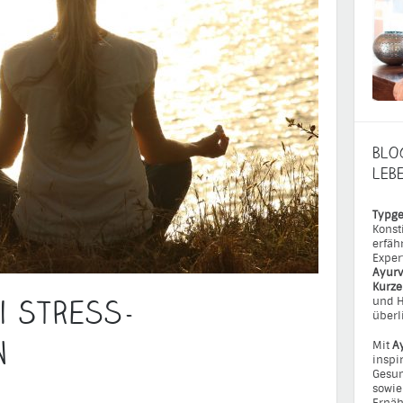
BLO
LEB
Typge
Konst
erfäh
Exper
Ayurv
Kurz
i Stress-
und H
überl
n
Mit
A
inspi
Gesun
sowie