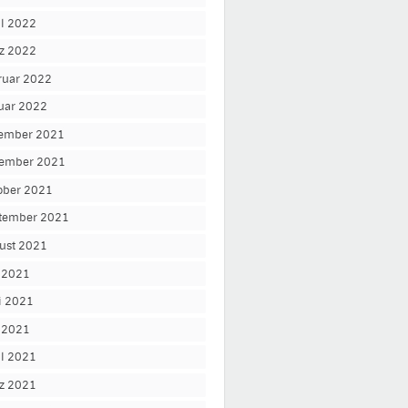
il 2022
z 2022
ruar 2022
uar 2022
ember 2021
ember 2021
ober 2021
tember 2021
ust 2021
i 2021
i 2021
 2021
il 2021
z 2021