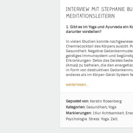
Interview mit Stephanie B
Meditationsleiterin
1. Gibt es im Yoga und Ayurveda ein K
darunter vorstellen?
In vielen Studien konnte nachgewiese
Chemiecocktail des Körpers ausübt. 
Gesundheit. Negative Gedankenmuste
geistiges Immunsystem und begünstig
Erkrankungen. Detox des Geistes bede
(Amas) zu befreien, die den energetis
in Form von destruktiven Gedankenmus
anderes als im Körper-Geist-System fe
weiterlesen…
Gepostet von:
Kerstin Rosenberg
Kategorien:
Gesundheit
,
Yoga
Markierungen:
1Kur
Achtsamkeit.
Ener
Psychologie.
Stress.
Yoga.
Zeit.