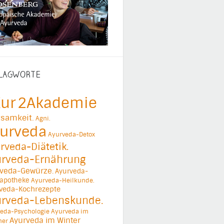
LAGWORTE
ur
2Akademie
samkeit.
Agni.
urveda
Ayurveda-Detox
rveda-Diätetik.
urveda-Ernährung
veda-Gewürze.
Ayurveda-
apotheke
Ayurveda-Heilkunde.
veda-Kochrezepte
urveda-Lebenskunde.
eda-Psychologie
Ayurveda im
Ayurveda im Winter
er