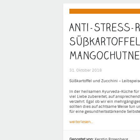
Anti-Stress-R
Süßkartoffel
Mangochutne
31. Oktober 2018
Süßkartoffel und Zucchini – Leibspeise
In der heilsamen Ayurveda-Küche für
viel Liebe zubereitet, auf anspreche
verzehrt. Egal ob wir ein mehrgängige
sollten dies auf achtsame Weise tun u
für eine gesundheitsstärkende Selbste
weiterlesen…
Gepostet von:
Kerstin Rosenberg