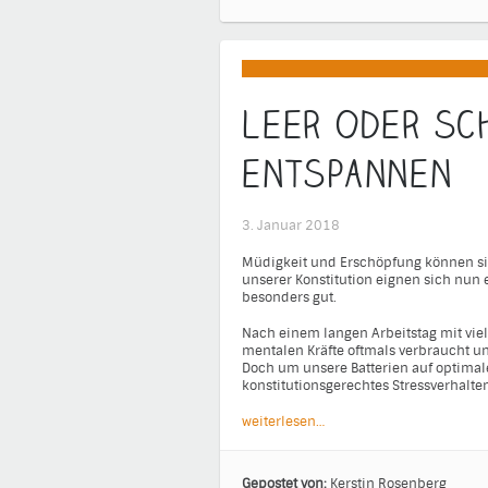
Leer oder sc
entspannen
3. Januar 2018
Müdigkeit und Erschöpfung können si
unserer Konstitution eignen sich n
besonders gut.
Nach einem langen Arbeitstag mit vie
mentalen Kräfte oftmals verbraucht 
Doch um unsere Batterien auf optimale
konstitutionsgerechtes Stressverhalt
weiterlesen…
Gepostet von:
Kerstin Rosenberg