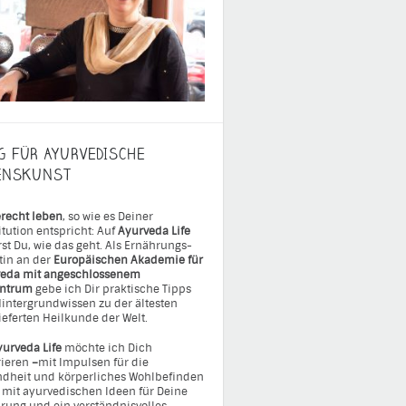
G FÜR AYURVEDISCHE
ENSKUNST
recht leben
, so wie es Deiner
itution entspricht: Auf
Ayurveda Life
rst Du, wie das geht. Als Ernährungs-
tin an der
Europäischen Akademie für
eda mit angeschlossenem
entrum
gebe ich Dir praktische Tipps
intergrundwissen zu der ältesten
ieferten Heilkunde der Welt.
yurveda Life
möchte ich Dich
rieren
–
mit Impulsen für die
dheit und körperliches Wohlbefinden
 mit ayurvedischen Ideen für Deine