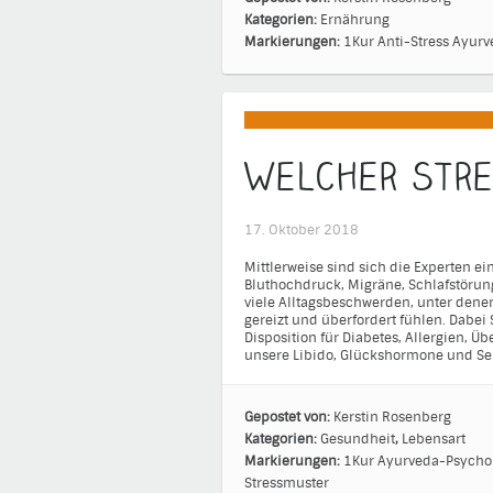
Kategorien:
Ernährung
Markierungen:
1Kur
Anti-Stress
Ayurv
Welcher Stre
17. Oktober 2018
Mittlerweise sind sich die Experten ei
Bluthochdruck, Migräne, Schlafstör
viele Alltagsbeschwerden, unter denen
gereizt und überfordert fühlen. Dabei 
Disposition für Diabetes, Allergien, Üb
unsere Libido, Glückshormone und Se
Gepostet von:
Kerstin Rosenberg
Kategorien:
Gesundheit
,
Lebensart
Markierungen:
1Kur
Ayurveda-Psycho
Stressmuster