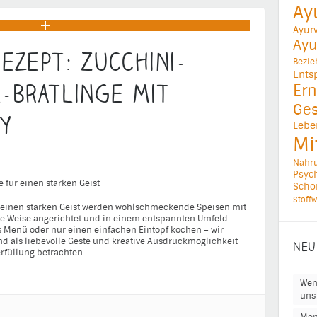
Ay
Ayur
Ayu
ezept: Zucchini-
Bezi
Ents
-Bratlinge mit
Ern
Ges
y
Lebe
Mi
Nahr
Psych
 für einen starken Geist
Schö
Stoffw
 einen starken Geist werden wohlschmeckende Speisen mit
nde Weise angerichtet und in einem entspannten Umfeld
s Menü oder nur einen einfachen Eintopf kochen – wir
nd als liebevolle Geste und kreative Ausdruckmöglichkeit
NEU
rfüllung betrachten.
Wen
uns 