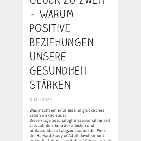
– Warum
positive
Beziehungen
unsere
Gesundheit
stärken
6. Mai 2025
Was macht ein erfülltes und glückliches
Leben wirklich aus?
Diese Frage beschäftigt Wissenschaftler seit
Jahrzehnten. Eine der ältesten und
umfassendsten Langzeitstudien der Welt,
die Harvard Study of Adult Development
unter der Leitung von Robert Waldinger, gibt