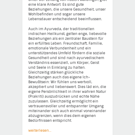
eine klare Antwort: Es sind gute
Beziehungen, die unsere Gesundheit, unser
Wohlbefinden und sogar unsere
Lebensdauer entscheidend beeinflussen.
Auch im Ayurveda, der traditionellen
indischen Heilkunst, gelten enge, liebevolle
Beziehungen als ein zentraler Baustein für
ein erfülltes Leben. Freundschaft, Familie,
emotionale Verbundenheit und ein
unterstützendes Umfeld fördern die soziale
Gesundheit und sind nach ayurvedischem
Verständnis essenziell, um Körper, Geist
und Seele in Einklang zu halten.
Gleichzeitig stärken glückliche
Beziehungen auch das eigene Ich-
Bewußtsein: Wir fühlen uns wertvoll,
akzeptiert und liebenswert. Dies läd ein, die
eigene Persönlichkeit in ihrer wahren Natur
(Prakriti) auszudrücken und echte Nähe
zuzulassen. Gleichzeitig ermöglicht ein
vertrauensvoller und entspannter Umgang
miteinander sich auch einmal voneinander
abzugrenzen, wenn dies dem eigenen
Bedürfnissen entspricht.
weiterlesen…