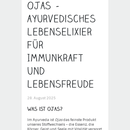
Ojas –
ayurvedisches
Lebenselixier
für
Immunkraft
und
Lebensfreude
28. August 2025
Was ist Ojas?
Im Ayurveda ist
Ojas
das feinste Produkt
unseres Stoffwechsels – die Essenz, die
Körper, Geist und Seele mit Vitalität versorgt.