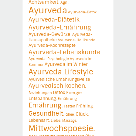
Achtsamkeit.
Agni.
Ayurveda
Ayurveda-Detox
Ayurveda-Diätetik.
Ayurveda-Ernährung
Ayurveda-Gewürze.
Ayurveda-
Hausapotheke
Ayurveda-Heilkunde.
Ayurveda-Kochrezepte
Ayurveda-Lebenskunde.
Ayurveda-Psychologie
Ayurveda im
Ayurveda im Winter
Sommer
Ayurveda Lifestyle
Ayurvedische Ernährungsweise
Ayurvedisch kochen.
Detox
Energie.
Beziehungen
Entspannung.
Ernährung
Ernährung.
Frühling.
Fasten
Gesundheit.
Glück.
Ghee.
Lebensart.
Liebe.
Massage.
Mittwochspoesie.