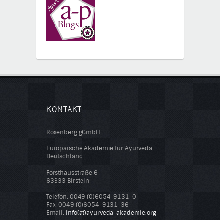
KONTAKT
Rosenberg gGmbH
Europäische Akademie für Ayurveda
Deutschland
Forsthausstraße 6
63633 Birstein
Telefon: 0049 (0)6054-9131-0
Fax: 0049 (0)6054-9131-36
Email:
info(at)ayurveda-akademie.org