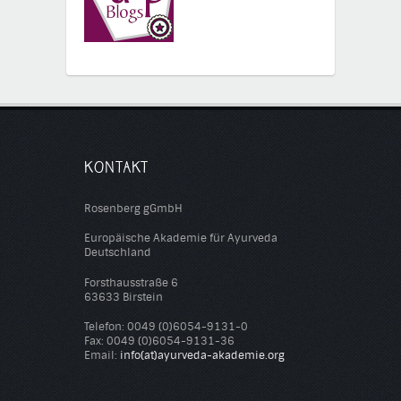
KONTAKT
Rosenberg gGmbH
Europäische Akademie für Ayurveda
Deutschland
Forsthausstraße 6
63633 Birstein
Telefon: 0049 (0)6054-9131-0
Fax: 0049 (0)6054-9131-36
Email:
info(at)ayurveda-akademie.org