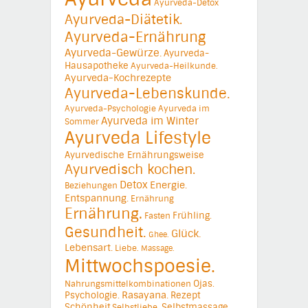
Ayurveda-Detox
Ayurveda-Diätetik.
Ayurveda-Ernährung
Ayurveda-Gewürze.
Ayurveda-
Hausapotheke
Ayurveda-Heilkunde.
Ayurveda-Kochrezepte
Ayurveda-Lebenskunde.
Ayurveda-Psychologie
Ayurveda im
Ayurveda im Winter
Sommer
Ayurveda Lifestyle
Ayurvedische Ernährungsweise
Ayurvedisch kochen.
Detox
Energie.
Beziehungen
Entspannung.
Ernährung
Ernährung.
Frühling.
Fasten
Gesundheit.
Glück.
Ghee.
Lebensart.
Liebe.
Massage.
Mittwochspoesie.
Ojas.
Nahrungsmittelkombinationen
Psychologie.
Rasayana.
Rezept
Schönheit
Selbstmassage.
Selbstliebe.