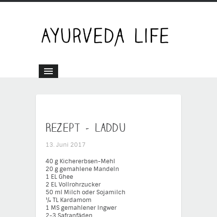
Rezept – Laddu
13. Juni 2017
40 g Kichererbsen-Mehl
20 g gemahlene Mandeln
1 EL Ghee
2 EL Vollrohrzucker
50 ml Milch oder Sojamilch
¼ TL Kardamom
1 MS gemahlener Ingwer
2-3 Safranfäden