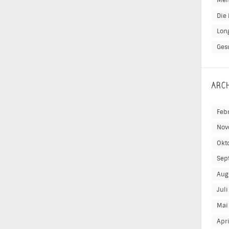
Men
Die 
Lon
Ges
ARC
Feb
Nov
Okt
Sep
Aug
Jul
Mai
Apr