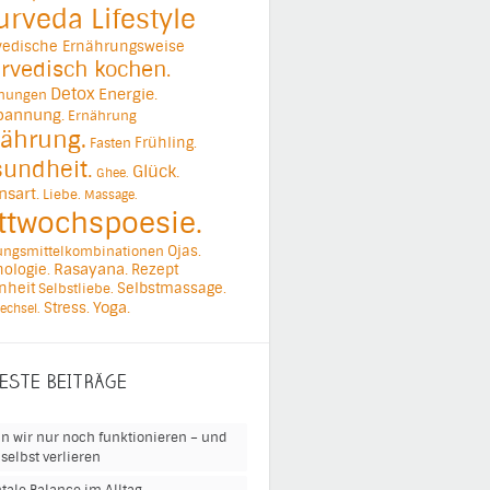
urveda Lifestyle
vedische Ernährungsweise
rvedisch kochen.
Detox
Energie.
ehungen
pannung.
Ernährung
ährung.
Frühling.
Fasten
undheit.
Glück.
Ghee.
nsart.
Liebe.
Massage.
ttwochspoesie.
Ojas.
ungsmittelkombinationen
ologie.
Rasayana.
Rezept
nheit
Selbstmassage.
Selbstliebe.
Yoga.
Stress.
echsel.
ESTE BEITRÄGE
n wir nur noch funktionieren – und
selbst verlieren