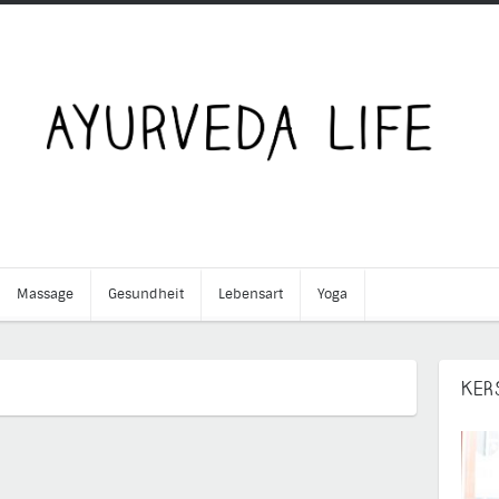
Massage
Gesundheit
Lebensart
Yoga
←
KER
Positiv
denken
und
leben
Bildergalerie
„25 Jahre
Ayurveda in