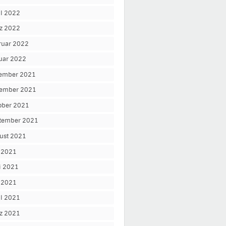
il 2022
z 2022
ruar 2022
uar 2022
ember 2021
ember 2021
ober 2021
tember 2021
ust 2021
i 2021
i 2021
 2021
il 2021
z 2021