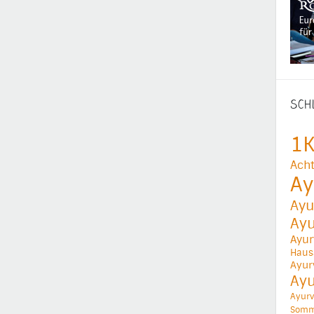
SCH
1K
Acht
Ay
Ayu
Ay
Ayur
Haus
Ayur
Ay
Ayurv
Somm