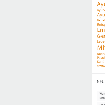
Ay
Ayur
Ayu
Bezi
Ents
Ern
Ges
Lebe
Mi
Nahr
Psych
Schö
Stoffw
NEU
Wen
uns 