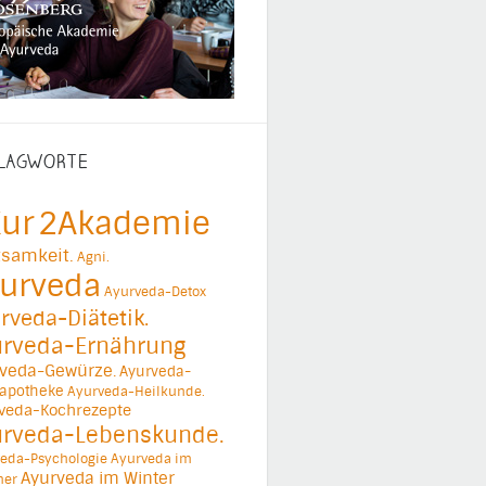
LAGWORTE
ur
2Akademie
samkeit.
Agni.
urveda
Ayurveda-Detox
rveda-Diätetik.
urveda-Ernährung
veda-Gewürze.
Ayurveda-
apotheke
Ayurveda-Heilkunde.
veda-Kochrezepte
urveda-Lebenskunde.
eda-Psychologie
Ayurveda im
Ayurveda im Winter
er