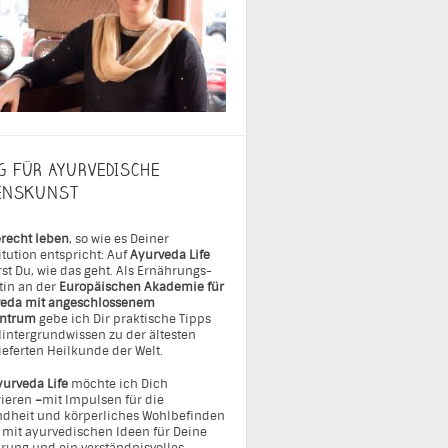
G FÜR AYURVEDISCHE
ENSKUNST
recht leben
, so wie es Deiner
itution entspricht: Auf
Ayurveda Life
rst Du, wie das geht. Als Ernährungs-
tin an der
Europäischen Akademie für
eda mit angeschlossenem
entrum
gebe ich Dir praktische Tipps
intergrundwissen zu der ältesten
ieferten Heilkunde der Welt.
yurveda Life
möchte ich Dich
rieren
–
mit Impulsen für die
dheit und körperliches Wohlbefinden
 mit ayurvedischen Ideen für Deine