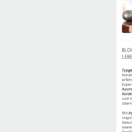
Birstein“
→
BLO
LEB
Typge
Konst
erfäh
Exper
Ayurv
Kurz
und H
überl
Mit
A
inspi
Gesun
sowie