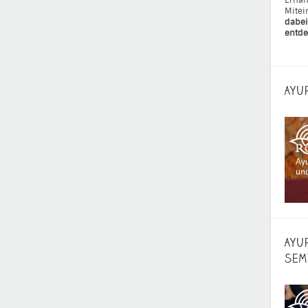
Ernäh
Mitei
dabei
entde
AYU
AYU
SEM