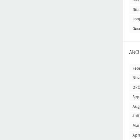
Men
Die 
Lon
Ges
ARC
Feb
Nov
Okt
Sep
Aug
Jul
Mai
Apr