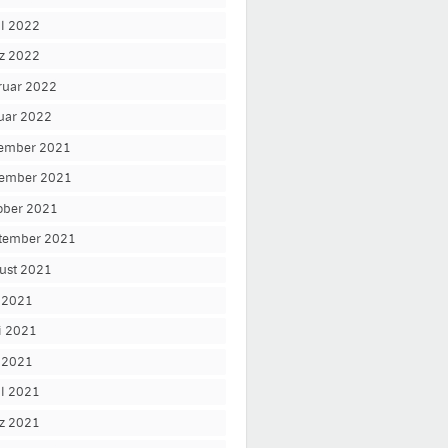
il 2022
z 2022
ruar 2022
uar 2022
ember 2021
ember 2021
ober 2021
tember 2021
ust 2021
i 2021
i 2021
 2021
il 2021
z 2021