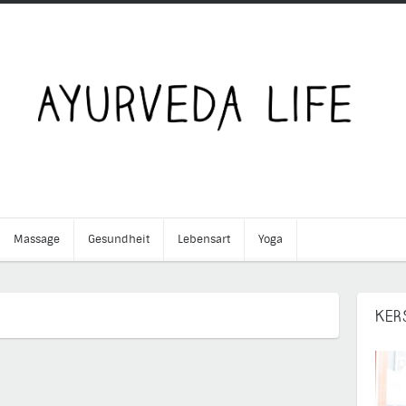
Massage
Gesundheit
Lebensart
Yoga
←
KER
Ayurvedis
Frühstück
Rezept:
Ayurvedischer
Frühstücksbrei
– von süß bis
salzig
→