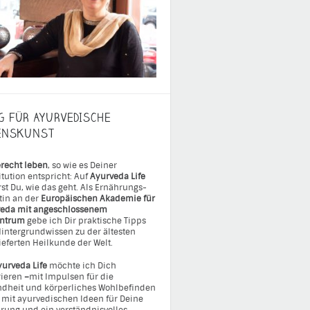
G FÜR AYURVEDISCHE
ENSKUNST
recht leben
, so wie es Deiner
itution entspricht: Auf
Ayurveda Life
rst Du, wie das geht. Als Ernährungs-
tin an der
Europäischen Akademie für
eda mit angeschlossenem
entrum
gebe ich Dir praktische Tipps
intergrundwissen zu der ältesten
ieferten Heilkunde der Welt.
yurveda Life
möchte ich Dich
rieren
–
mit Impulsen für die
dheit und körperliches Wohlbefinden
 mit ayurvedischen Ideen für Deine