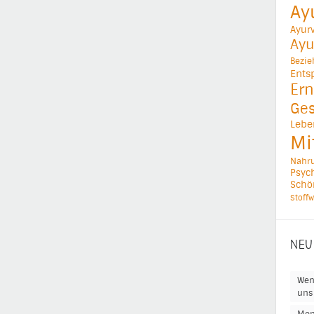
Ay
Ayur
Ayu
Bezi
Ents
Ern
Ges
Lebe
Mi
Nahr
Psych
Schö
Stoffw
NEU
Wen
uns 