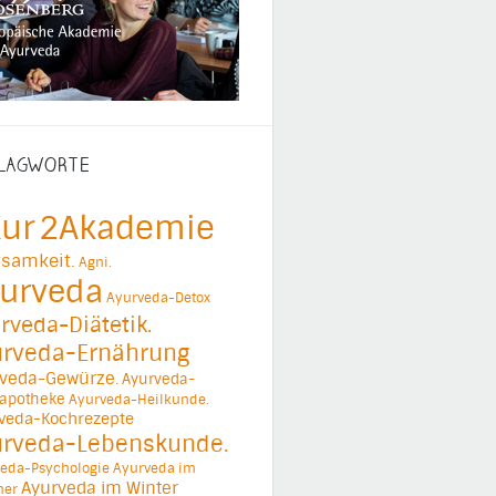
LAGWORTE
ur
2Akademie
samkeit.
Agni.
urveda
Ayurveda-Detox
rveda-Diätetik.
urveda-Ernährung
veda-Gewürze.
Ayurveda-
apotheke
Ayurveda-Heilkunde.
veda-Kochrezepte
urveda-Lebenskunde.
eda-Psychologie
Ayurveda im
Ayurveda im Winter
er