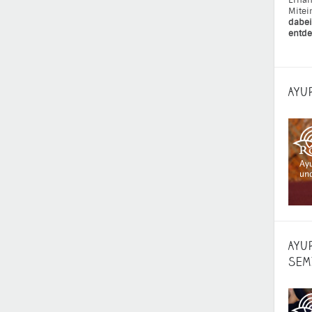
Ernäh
Mitei
dabei
entde
AYU
AYU
SEM