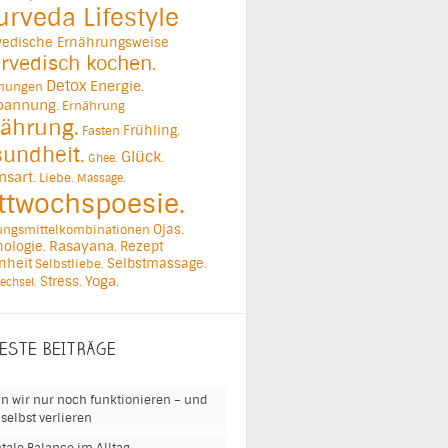
urveda Lifestyle
vedische Ernährungsweise
rvedisch kochen.
Detox
Energie.
ehungen
pannung.
Ernährung
ährung.
Frühling.
Fasten
undheit.
Glück.
Ghee.
nsart.
Liebe.
Massage.
ttwochspoesie.
Ojas.
ungsmittelkombinationen
ologie.
Rasayana.
Rezept
nheit
Selbstmassage.
Selbstliebe.
Yoga.
Stress.
echsel.
ESTE BEITRÄGE
n wir nur noch funktionieren – und
selbst verlieren