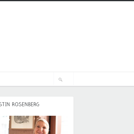
STIN ROSENBERG
ch
en