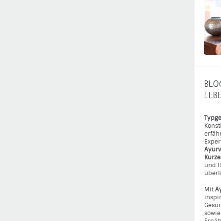
BLO
LEB
Typge
Konst
erfäh
Exper
Ayurv
Kurz
und H
überl
Mit
A
inspi
Gesun
sowie