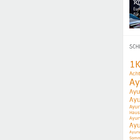
SCH
1K
Acht
Ay
Ayu
Ay
Ayur
Haus
Ayur
Ay
Ayurv
Somm