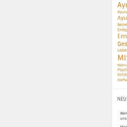
Ay
Ayur
Ayu
Bezi
Ents
Ern
Ges
Lebe
Mi
Nahr
Psych
Schö
Stoffw
NEU
Wen
uns 