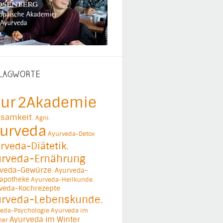
LAGWORTE
ur
2Akademie
samkeit.
Agni.
urveda
Ayurveda-Detox
rveda-Diätetik.
urveda-Ernährung
veda-Gewürze.
Ayurveda-
apotheke
Ayurveda-Heilkunde.
veda-Kochrezepte
urveda-Lebenskunde.
eda-Psychologie
Ayurveda im
Ayurveda im Winter
er