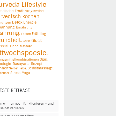
urveda Lifestyle
vedische Ernährungsweise
rvedisch kochen.
Detox
Energie.
ehungen
pannung.
Ernährung
ährung.
Frühling.
Fasten
undheit.
Glück.
Ghee.
nsart.
Liebe.
Massage.
ttwochspoesie.
Ojas.
ungsmittelkombinationen
ologie.
Rasayana.
Rezept
nheit
Selbstmassage.
Selbstliebe.
Yoga.
Stress.
echsel.
ESTE BEITRÄGE
n wir nur noch funktionieren – und
selbst verlieren