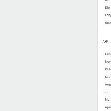
Men
Die 
Lon
Ges
ARC
Feb
Nov
Okt
Sep
Aug
Jul
Mai
Apr