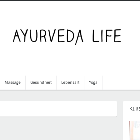
Massage
Gesundheit
Lebensart
Yoga
←
KER
Trikatu
im
Frühling
Khichari,
ein
Klassiker
→