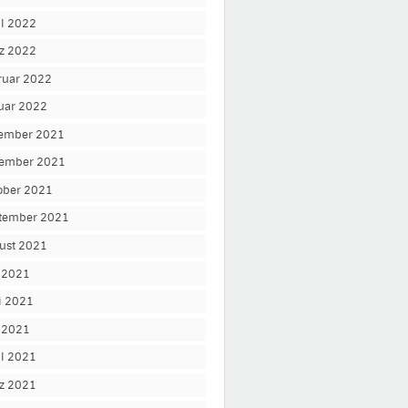
il 2022
z 2022
ruar 2022
uar 2022
ember 2021
ember 2021
ober 2021
tember 2021
ust 2021
i 2021
i 2021
 2021
il 2021
z 2021