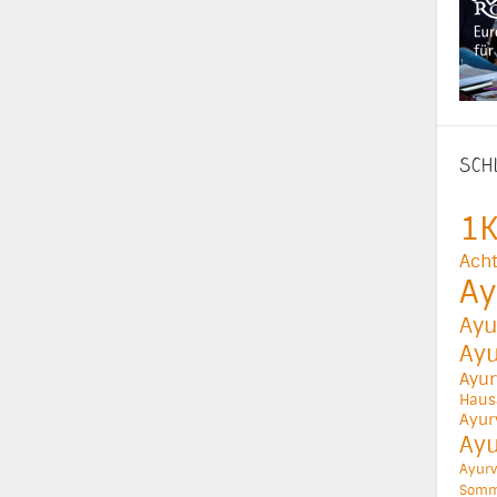
SCH
1K
Acht
Ay
Ayu
Ay
Ayur
Haus
Ayur
Ay
Ayurv
Somm