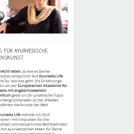
G FÜR AYURVEDISCHE
ENSKUNST
recht leben
, so wie es Deiner
itution entspricht: Auf
Ayurveda Life
rst Du, wie das geht. Als Ernährungs-
tin an der
Europäischen Akademie für
eda mit angeschlossenem
entrum
gebe ich Dir praktische Tipps
intergrundwissen zu der ältesten
ieferten Heilkunde der Welt.
yurveda Life
möchte ich Dich
rieren
–
mit Impulsen für die
dheit und körperliches Wohlbefinden
 mit ayurvedischen Ideen für Deine