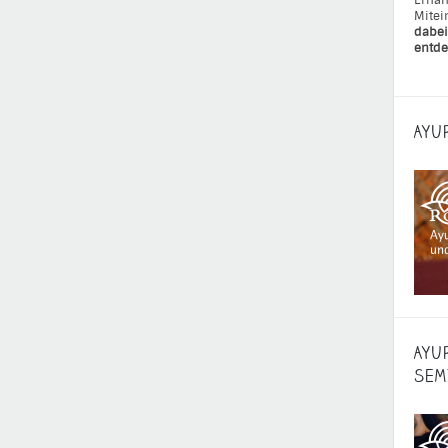
Ernäh
Mitei
dabei
entde
AYU
AYU
SEM