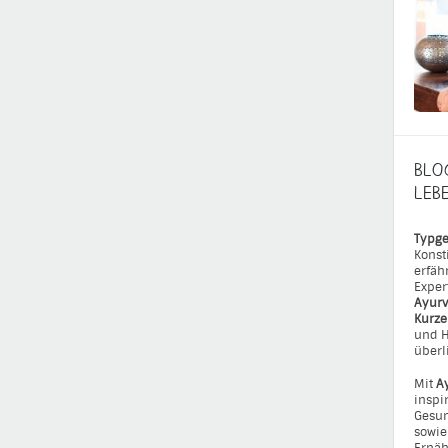
BLO
LEB
Typge
Konst
erfäh
Exper
Ayurv
Kurz
und H
überl
Mit
A
inspi
Gesun
sowie