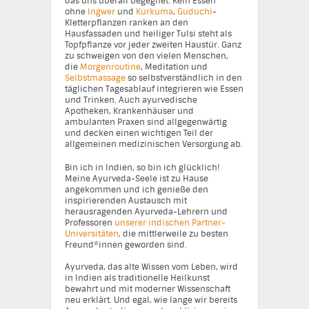
das uns überall begegnet: Kein Essen
ohne
Ingwer
und
Kurkuma
,
Guduchi
-
Kletterpflanzen ranken an den
Hausfassaden und heiliger Tulsi steht als
Topfpflanze vor jeder zweiten Haustür. Ganz
zu schweigen von den vielen Menschen,
die
Morgenroutine
, Meditation und
Selbstmassage
so selbstverständlich in den
täglichen Tagesablauf integrieren wie Essen
und Trinken. Auch ayurvedische
Apotheken, Krankenhäuser und
ambulanten Praxen sind allgegenwärtig
und decken einen wichtigen Teil der
allgemeinen medizinischen Versorgung ab.
Bin ich in Indien, so bin ich glücklich!
Meine Ayurveda-Seele ist zu Hause
angekommen und ich genieße den
inspirierenden Austausch mit
herausragenden Ayurveda-Lehrern und
Professoren
unserer indischen Partner-
Universitäten
, die mittlerweile zu besten
Freund*innen geworden sind.
Ayurveda, das alte Wissen vom Leben, wird
in Indien als traditionelle Heilkunst
bewahrt und mit moderner Wissenschaft
neu erklärt. Und egal, wie lange wir bereits