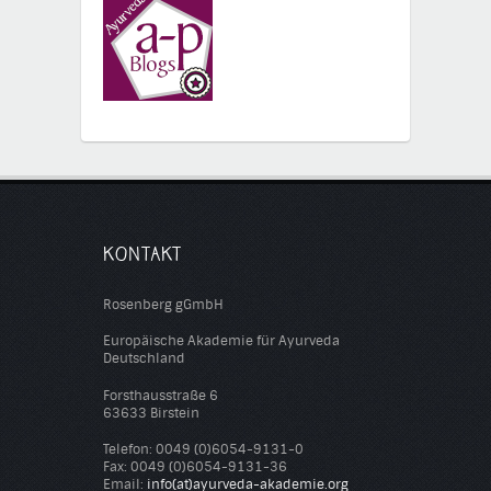
KONTAKT
Rosenberg gGmbH
Europäische Akademie für Ayurveda
Deutschland
Forsthausstraße 6
63633 Birstein
Telefon: 0049 (0)6054-9131-0
Fax: 0049 (0)6054-9131-36
Email:
info(at)ayurveda-akademie.org