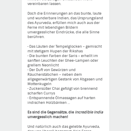
vereinbaren lassen.
Doch die Erinnerungen an das bunte, laute
und wunderbare Indien, das Ursprungsland
des Ayurveda, erfüllen mich auch aus der
Ferne mit lebendigen Bildern
unvergesslicher Eindrücke, die alle Sinne
berühren.
• Das Läuten der Tempelglocken – gemischt
mit stetigem Hupen der Rikshas
• Die bunten Farben der Saris – erhellt im
sanften Leuchten der Ghee-Lampen oder
grellem Neonlicht
• Der Duft von Gewürzen und
Räucherstäbchen – neben dem
allgegenwärtigen Gestank von Abgasen und
Mottenkugeln
• Zuckersüßer Chai gefolgt von brennend
scharfen Currys
• Entspannende Ölmassagen auf harten
indischen Holzbänken …
Es sind die Gegensätze, die
Incredible India
unvergesslich machen!
Und natürlich auch das gelebte Ayurveda,