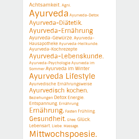
Achtsamkeit.
Agni.
Ayurveda
Ayurveda-Detox
Ayurveda-Diätetik.
Ayurveda-Ernährung
Ayurveda-Gewürze.
Ayurveda-
Hausapotheke
Ayurveda-Heilkunde.
Ayurveda-Kochrezepte
Ayurveda-Lebenskunde.
Ayurveda-Psychologie
Ayurveda im
Ayurveda im Winter
Sommer
Ayurveda Lifestyle
Ayurvedische Ernährungsweise
Ayurvedisch kochen.
Detox
Energie.
Beziehungen
Entspannung.
Ernährung
Ernährung.
Frühling.
Fasten
Gesundheit.
Glück.
Ghee.
Lebensart.
Liebe.
Massage.
Mittwochspoesie.