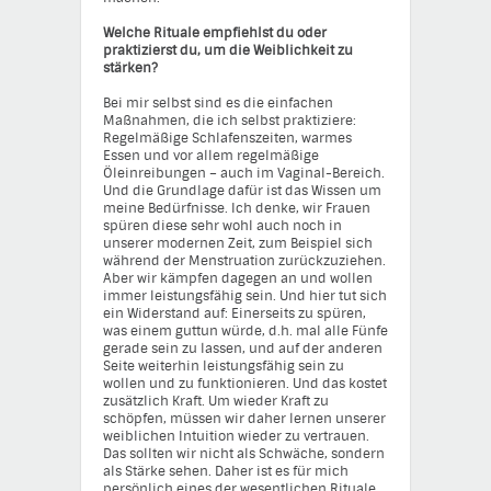
Welche Rituale empfiehlst du oder
praktizierst du, um die Weiblichkeit zu
stärken?
Bei mir selbst sind es die einfachen
Maßnahmen, die ich selbst praktiziere:
Regelmäßige Schlafenszeiten, warmes
Essen und vor allem regelmäßige
Öleinreibungen – auch im Vaginal-Bereich.
Und die Grundlage dafür ist das Wissen um
meine Bedürfnisse. Ich denke, wir Frauen
spüren diese sehr wohl auch noch in
unserer modernen Zeit, zum Beispiel sich
während der Menstruation zurückzuziehen.
Aber wir kämpfen dagegen an und wollen
immer leistungsfähig sein. Und hier tut sich
ein Widerstand auf: Einerseits zu spüren,
was einem guttun würde, d.h. mal alle Fünfe
gerade sein zu lassen, und auf der anderen
Seite weiterhin leistungsfähig sein zu
wollen und zu funktionieren. Und das kostet
zusätzlich Kraft. Um wieder Kraft zu
schöpfen, müssen wir daher lernen unserer
weiblichen Intuition wieder zu vertrauen.
Das sollten wir nicht als Schwäche, sondern
als Stärke sehen. Daher ist es für mich
persönlich eines der wesentlichen Rituale