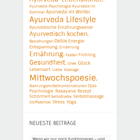
Ayurveda-Psychologie
Ayurveda im
Ayurveda im Winter
Sommer
Ayurveda Lifestyle
Ayurvedische Ernährungsweise
Ayurvedisch kochen.
Detox
Energie.
Beziehungen
Entspannung.
Ernährung
Ernährung.
Frühling.
Fasten
Gesundheit.
Glück.
Ghee.
Lebensart.
Liebe.
Massage.
Mittwochspoesie.
Ojas.
Nahrungsmittelkombinationen
Psychologie.
Rasayana.
Rezept
Schönheit
Selbstmassage.
Selbstliebe.
Yoga.
Stress.
Stoffwechsel.
NEUESTE BEITRÄGE
Wenn wir nur noch funktionieren – und