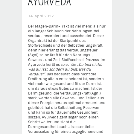
Ayurveda
14. April 2022
Der Magen-Darm-Trakt ist viel mehr, als nur
ein langer Schlauch der Nahrungsmittel
verdaut, resorbiert und ausscheidet. Dieser
Organtrakt ist der Startpunkt des
Stoffwechsels und der Selbstheilungskraft,
denn hier erlangt das Verdauungsfeuer
(Agni) seine Kraft für den Nahrungs-,
Gewebs-, und Zell-Stoffwechsel-Prozess. Im
Ayurveda heißt es so schön
„Du bist nicht,
was du isst, sondern du bist, was du
verdaust“
. Das bedeutet, dass nicht die
Ernährung allein entscheident ist, sondern
viel mehr wie gesund und fit der Darm ist,
um daraus etwas Gutes zu machen. Ist der
Darm gesund, die Verdauungskraft (Agni)
stark, werden alle Gewebe-, und Zellen aus
dieser Energie heraus optimal erneuert und
gebildet, hat die Selbstheilung Reserven
und kann so für dauerhafte Gesundheit
sorgen. Ayurveda geht sogar noch einen
Schritt weiter und sieht die
Darmgesundheit auch als essentielle
Voraussetzung für eine ausgeglichene und