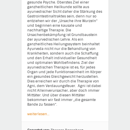
gesunde Psyche. Oberstes Ziel einer
ganzheitlichen Heilkunde sollte aus
ayurvedischer Sicht daher die Stärkung des
Gastrointestinaltraktes sein, denn nur so
entziehen wir der „Ursache ihre Wurzeln“
und beginnen eine kausale und
nachhaltige Therapie. Die
Ursachenbekämpfung ist Grundbaustein
der ayurvedischen Lehre. Als ein
ganzheitliches Heilungssystem beinhaltet
Ayurveda nicht nur die Behandlung von
Krankheiten, sondern auch die Schaffung
und den Erhalt individueller Gesundheit
und optimalen Wohlbefindens. Ziel der
ayurvedischen Therapie ist es, für jedes
Organ und jede Funktionseinheit im Körper
ein gesundes Gleichgewicht herzustellen.
Dies erreichen wir durch die Therapie von
Agni, dem Verdauungsfeuer. Agni ist dabei
nicht Alleinverursacher, aber doch immer
Mittäter. Und über diesen Mittäter
bekommen wir fast immer „die gesamte
Bande zu fassen“.
weiterlesen…