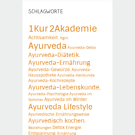
SCHLAGWORTE
1Kur
2Akademie
Achtsamkeit.
Agni.
Ayurveda
Ayurveda-Detox
Ayurveda-Diätetik.
Ayurveda-Ernährung
Ayurveda-Gewürze.
Ayurveda-
Hausapotheke
Ayurveda-Heilkunde.
Ayurveda-Kochrezepte
Ayurveda-Lebenskunde.
Ayurveda-Psychologie
Ayurveda im
Ayurveda im Winter
Sommer
Ayurveda Lifestyle
Ayurvedische Ernährungsweise
Ayurvedisch kochen.
Detox
Energie.
Beziehungen
Entspannung.
Ernährung