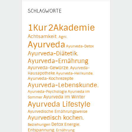
SCHLAGWORTE
1Kur
2Akademie
Achtsamkeit.
Agni.
Ayurveda
Ayurveda-Detox
Ayurveda-Diätetik.
Ayurveda-Ernährung
Ayurveda-Gewürze.
Ayurveda-
Hausapotheke
Ayurveda-Heilkunde.
Ayurveda-Kochrezepte
Ayurveda-Lebenskunde.
Ayurveda-Psychologie
Ayurveda im
Ayurveda im Winter
Sommer
Ayurveda Lifestyle
Ayurvedische Ernährungsweise
Ayurvedisch kochen.
Detox
Energie.
Beziehungen
Entspannung.
Ernährung