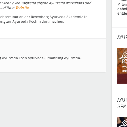
Ernäh
et Jenny von Yogiveda eigene Ayurveda Workshops und
Mitei
 auf ihrer
Website
.
dabei
entde
Kochseminar an der Rosenberg Ayurveda Akademie in
ldung zur Ayurveda Köchin dort machen.
AYU
g
Ayurveda Koch
Ayurveda-Ernährung
Ayurveda-
AYU
SEM