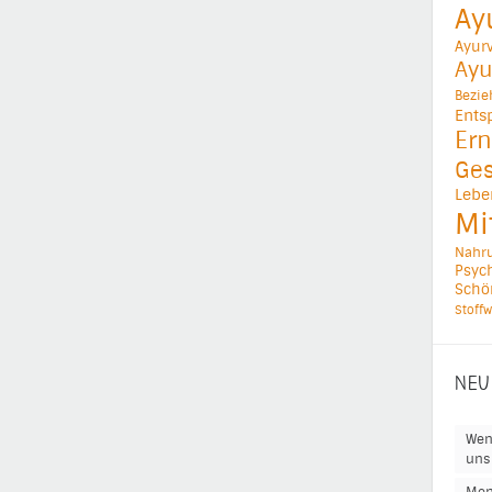
Ay
Ayur
Ayu
Bezi
Ents
Ern
Ges
Lebe
Mi
Nahr
Psych
Schö
Stoffw
NEU
Wen
uns 