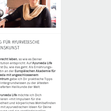
G FÜR AYURVEDISCHE
ENSKUNST
recht leben
, so wie es Deiner
itution entspricht: Auf
Ayurveda Life
rst Du, wie das geht. Als Ernährungs-
tin an der
Europäischen Akademie für
eda mit angeschlossenem
entrum
gebe ich Dir praktische Tipps
intergrundwissen zu der ältesten
ieferten Heilkunde der Welt.
yurveda Life
möchte ich Dich
rieren
–
mit Impulsen für die
dheit und körperliches Wohlbefinden
 mit ayurvedischen Ideen für Deine