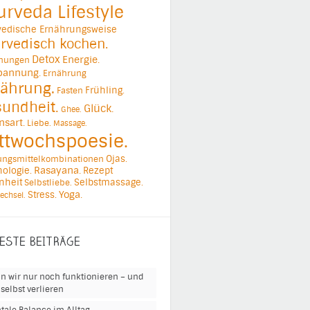
urveda Lifestyle
vedische Ernährungsweise
rvedisch kochen.
Detox
Energie.
ehungen
pannung.
Ernährung
ährung.
Frühling.
Fasten
undheit.
Glück.
Ghee.
nsart.
Liebe.
Massage.
ttwochspoesie.
Ojas.
ungsmittelkombinationen
ologie.
Rasayana.
Rezept
nheit
Selbstmassage.
Selbstliebe.
Yoga.
Stress.
echsel.
ESTE BEITRÄGE
n wir nur noch funktionieren – und
selbst verlieren