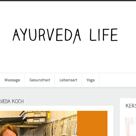
Massage
Gesundheit
Lebensart
Yoga
RVEDA KOCH
KER