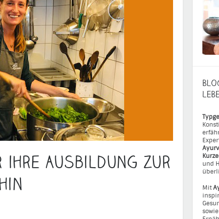
BLO
LEB
Typge
Konst
erfäh
Exper
Ayurv
r ihre Ausbildung zur
Kurz
und H
überl
hin
Mit
A
inspi
Gesun
sowie