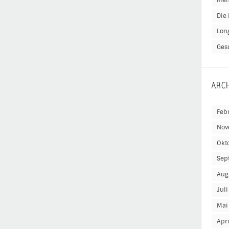
Men
Die 
Lon
Ges
ARC
Feb
Nov
Okt
Sep
Aug
Jul
Mai
Apr