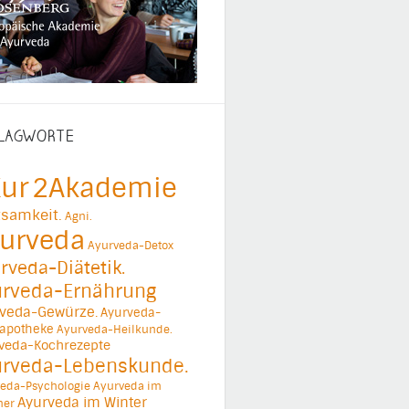
LAGWORTE
ur
2Akademie
samkeit.
Agni.
urveda
Ayurveda-Detox
rveda-Diätetik.
urveda-Ernährung
veda-Gewürze.
Ayurveda-
apotheke
Ayurveda-Heilkunde.
veda-Kochrezepte
urveda-Lebenskunde.
eda-Psychologie
Ayurveda im
Ayurveda im Winter
er