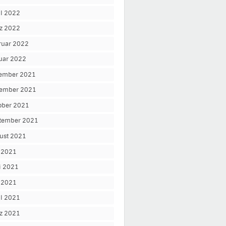
il 2022
z 2022
ruar 2022
uar 2022
ember 2021
ember 2021
ober 2021
tember 2021
ust 2021
i 2021
i 2021
 2021
il 2021
z 2021