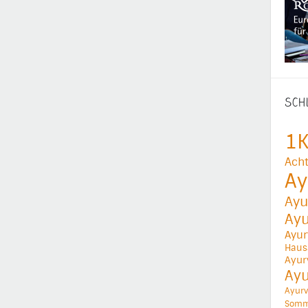
SCH
1K
Acht
Ay
Ayu
Ay
Ayur
Haus
Ayur
Ay
Ayurv
Somm