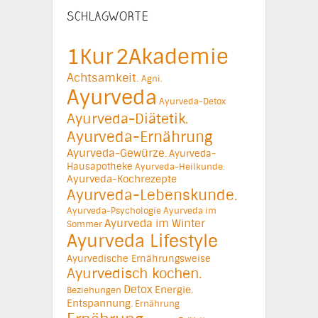
SCHLAGWORTE
1Kur
2Akademie
Achtsamkeit.
Agni.
Ayurveda
Ayurveda-Detox
Ayurveda-Diätetik.
Ayurveda-Ernährung
Ayurveda-Gewürze.
Ayurveda-
Hausapotheke
Ayurveda-Heilkunde.
Ayurveda-Kochrezepte
Ayurveda-Lebenskunde.
Ayurveda-Psychologie
Ayurveda im
Ayurveda im Winter
Sommer
Ayurveda Lifestyle
Ayurvedische Ernährungsweise
Ayurvedisch kochen.
Detox
Energie.
Beziehungen
Entspannung.
Ernährung