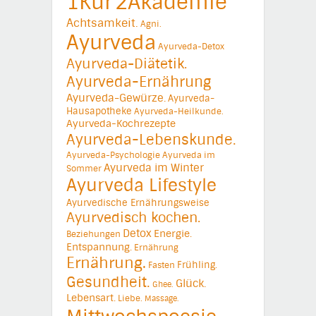
1Kur
2Akademie
Achtsamkeit.
Agni.
Ayurveda
Ayurveda-Detox
Ayurveda-Diätetik.
Ayurveda-Ernährung
Ayurveda-Gewürze.
Ayurveda-
Hausapotheke
Ayurveda-Heilkunde.
Ayurveda-Kochrezepte
Ayurveda-Lebenskunde.
Ayurveda-Psychologie
Ayurveda im
Ayurveda im Winter
Sommer
Ayurveda Lifestyle
Ayurvedische Ernährungsweise
Ayurvedisch kochen.
Detox
Energie.
Beziehungen
Entspannung.
Ernährung
Ernährung.
Frühling.
Fasten
Gesundheit.
Glück.
Ghee.
Lebensart.
Liebe.
Massage.