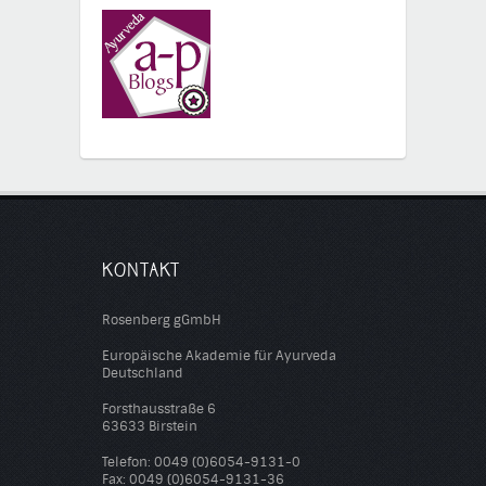
KONTAKT
Rosenberg gGmbH
Europäische Akademie für Ayurveda
Deutschland
Forsthausstraße 6
63633 Birstein
Telefon: 0049 (0)6054-9131-0
Fax: 0049 (0)6054-9131-36