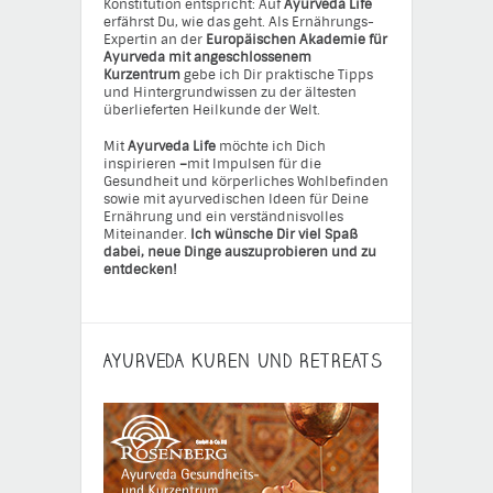
Konstitution entspricht: Auf
Ayurveda Life
erfährst Du, wie das geht. Als Ernährungs-
Expertin an der
Europäischen Akademie für
Ayurveda mit angeschlossenem
Kurzentrum
gebe ich Dir praktische Tipps
und Hintergrundwissen zu der ältesten
überlieferten Heilkunde der Welt.
Mit
Ayurveda Life
möchte ich Dich
inspirieren
–
mit Impulsen für die
Gesundheit und körperliches Wohlbefinden
sowie mit ayurvedischen Ideen für Deine
Ernährung und ein verständnisvolles
Miteinander.
Ich wünsche Dir viel Spaß
dabei, neue Dinge auszuprobieren und zu
entdecken!
AYURVEDA KUREN UND RETREATS