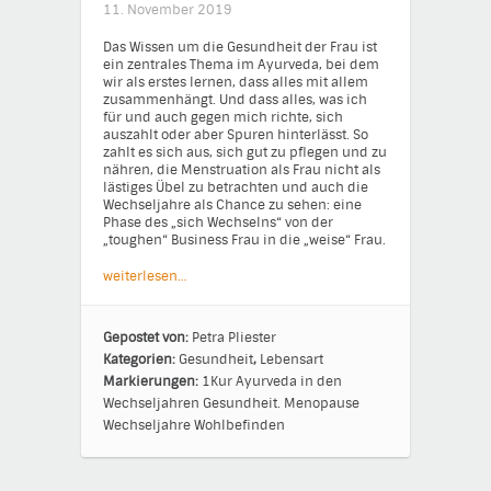
11. November 2019
Das Wissen um die Gesundheit der Frau ist
ein zentrales Thema im Ayurveda, bei dem
wir als erstes lernen, dass alles mit allem
zusammenhängt. Und dass alles, was ich
für und auch gegen mich richte, sich
auszahlt oder aber Spuren hinterlässt. So
zahlt es sich aus, sich gut zu pflegen und zu
nähren, die Menstruation als Frau nicht als
lästiges Übel zu betrachten und auch die
Wechseljahre als Chance zu sehen: eine
Phase des „sich Wechselns“ von der
„toughen“ Business Frau in die „weise“ Frau.
weiterlesen…
Gepostet von:
Petra Pliester
Kategorien:
Gesundheit
,
Lebensart
Markierungen:
1Kur
Ayurveda in den
Wechseljahren
Gesundheit.
Menopause
Wechseljahre
Wohlbefinden