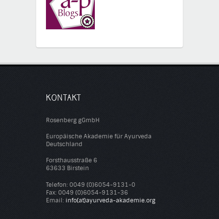
KONTAKT
Rosenberg gGmbH
Europäische Akademie für Ayurveda
Deutschland
Forsthausstraße 6
63633 Birstein
Telefon: 0049 (0)6054-9131-0
Fax: 0049 (0)6054-9131-36
Email:
info(at)ayurveda-akademie.org