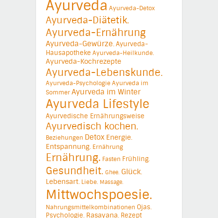
Ayurveda
Ayurveda-Detox
Ayurveda-Diätetik.
Ayurveda-Ernährung
Ayurveda-Gewürze.
Ayurveda-
Hausapotheke
Ayurveda-Heilkunde.
Ayurveda-Kochrezepte
Ayurveda-Lebenskunde.
Ayurveda-Psychologie
Ayurveda im
Ayurveda im Winter
Sommer
Ayurveda Lifestyle
Ayurvedische Ernährungsweise
Ayurvedisch kochen.
Detox
Energie.
Beziehungen
Entspannung.
Ernährung
Ernährung.
Frühling.
Fasten
Gesundheit.
Glück.
Ghee.
Lebensart.
Liebe.
Massage.
Mittwochspoesie.
Ojas.
Nahrungsmittelkombinationen
Psychologie.
Rasayana.
Rezept