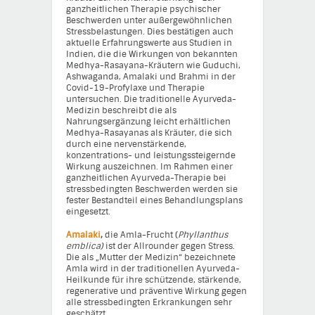
ganzheitlichen Therapie psychischer
Beschwerden unter außergewöhnlichen
Stressbelastungen. Dies bestätigen auch
aktuelle Erfahrungswerte aus Studien in
Indien, die die Wirkungen von bekannten
Medhya-Rasayana-Kräutern wie Guduchi,
Ashwaganda, Amalaki und Brahmi in der
Covid-19-Profylaxe und Therapie
untersuchen. Die traditionelle Ayurveda-
Medizin beschreibt die als
Nahrungsergänzung leicht erhältlichen
Medhya-Rasayanas als Kräuter, die sich
durch eine nervenstärkende,
konzentrations- und leistungssteigernde
Wirkung auszeichnen. Im Rahmen einer
ganzheitlichen Ayurveda-Therapie bei
stressbedingten Beschwerden werden sie
fester Bestandteil eines Behandlungsplans
eingesetzt.
Amalaki
,
die Amla-Frucht (
Phyllanthus
emblica)
ist der Allrounder gegen Stress.
Die als „Mutter der Medizin“ bezeichnete
Amla wird in der traditionellen Ayurveda-
Heilkunde für ihre schützende, stärkende,
regenerative und präventive Wirkung gegen
alle stressbedingten Erkrankungen sehr
geschätzt.