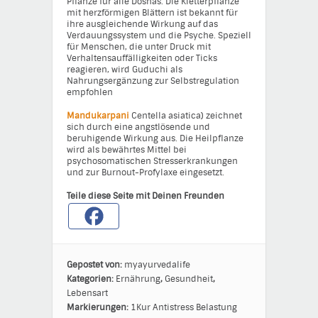
Pflanze für alle Doshas. Die Kletterpflanze
mit herzförmigen Blättern ist bekannt für
ihre ausgleichende Wirkung auf das
Verdauungssystem und die Psyche. Speziell
für Menschen, die unter Druck mit
Verhaltensauffälligkeiten oder Ticks
reagieren, wird Guduchi als
Nahrungsergänzung zur Selbstregulation
empfohlen
Mandukarpani
Centella asiatica) zeichnet
sich durch eine angstlösende und
beruhigende Wirkung aus. Die Heilpflanze
wird als bewährtes Mittel bei
psychosomatischen Stresserkrankungen
und zur Burnout-Profylaxe eingesetzt.
Teile diese Seite mit Deinen Freunden
Gepostet von:
myayurvedalife
Kategorien:
Ernährung
,
Gesundheit
,
Lebensart
Markierungen:
1Kur
Antistress
Belastung