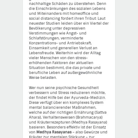
nachhaltige Schäden zu überstehen. Denn
die Einschränkungen des sozialen Lebens
und Miteinanders mit homeoffice und
social distancing fordert ihren Tribut: Laut
neuester Studien leiden über ein Viertel der
Bevölkerung unter depressiven
Verstimmungen wie Angst- und
Schlafstörungen, verminderte
Konzentrations- und Antriebskraft,
Einsamkeit und generellen Verlust an
Lebensfreude. Weiterhin wird der Alltag
vieler Menschen von den stress-
erhöhenden Faktoren der aktuellen
Situation bestimmt, die das private und
berufliche Leben auf außergewöhnliche
Weise belasten.
Wer nun seine psychische Gesundheit
verbessern und Stress reduzieren möchte,
der findet Hilfe bei der Ayurveda-Medizin.
Diese verfügt über ein komplexes System
mental balancierender Maßnahmen,
welche auf der richtigen Ernährung (Sattva
Ahara), Verhaltensweisen (Brahmacarya)
und Kräuterrezepturen (Medhya Rasayana)
basieren. Besonders effektiv ist der Einsatz
von
Medhya Rasayanas
– also Gewürze und
Kräuter zur mentalen Stärkung – zur