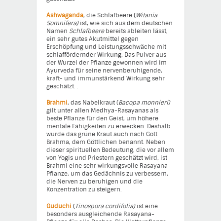
Ashwaganda
, die Schlafbeere (
Witania
Somnifera)
ist, wie sich aus dem deutschen
Namen
Schlafbeere
bereits ableiten lässt,
ein sehr gutes Akutmittel gegen
Erschöpfung und Leistungsschwäche mit
schlaffördernder Wirkung. Das Pulver aus
der Wurzel der Pflanze gewonnen wird im
Ayurveda für seine nervenberuhigende,
kraft- und immunstärkend Wirkung sehr
geschätzt. .
Brahmi
, das Nabelkraut (
Bacopa monnieri)
gilt unter allen Medhya-Rasayanas als
beste Pflanze für den Geist, um höhere
mentale Fähigkeiten zu erwecken. Deshalb
wurde das grüne Kraut auch nach Gott
Brahma, dem Göttlichen benannt. Neben
dieser spirituellen Bedeutung, die vor allem
von Yogis und Priestern geschätzt wird, ist
Brahmi eine sehr wirkungsvolle Rasayana-
Pflanze, um das Gedächnis zu verbessern,
die Nerven zu beruhigen und die
Konzentration zu steigern.
Guduchi
(
Tinospora cordifolia)
ist eine
besonders ausgleichende Rasayana-