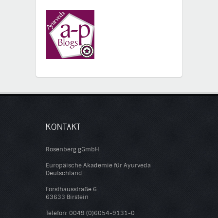
KONTAKT
Rosenberg gGmbH
Europäische Akademie für Ayurveda
Deutschland
Forsthausstraße 6
63633 Birstein
Telefon: 0049 (0)6054-9131-0