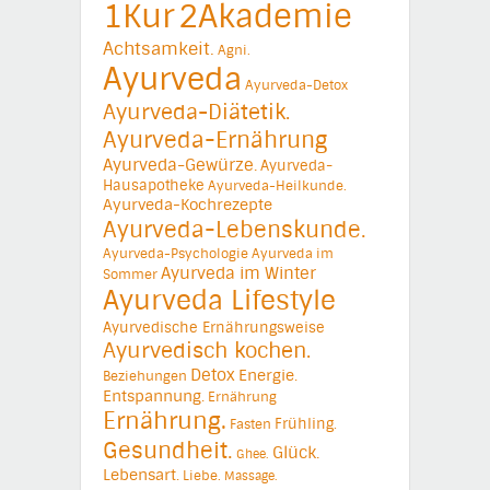
1Kur
2Akademie
Achtsamkeit.
Agni.
Ayurveda
Ayurveda-Detox
Ayurveda-Diätetik.
Ayurveda-Ernährung
Ayurveda-Gewürze.
Ayurveda-
Hausapotheke
Ayurveda-Heilkunde.
Ayurveda-Kochrezepte
Ayurveda-Lebenskunde.
Ayurveda-Psychologie
Ayurveda im
Ayurveda im Winter
Sommer
Ayurveda Lifestyle
Ayurvedische Ernährungsweise
Ayurvedisch kochen.
Detox
Energie.
Beziehungen
Entspannung.
Ernährung
Ernährung.
Frühling.
Fasten
Gesundheit.
Glück.
Ghee.
Lebensart.
Liebe.
Massage.