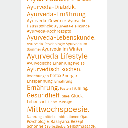
Ayurveda-Diätetik.
Ayurveda-Ernährung
Ayurveda-Gewürze.
Ayurveda-
Hausapotheke
Ayurveda-Heilkunde.
Ayurveda-Kochrezepte
Ayurveda-Lebenskunde.
Ayurveda-Psychologie
Ayurveda im
Ayurveda im Winter
Sommer
Ayurveda Lifestyle
Ayurvedische Ernährungsweise
Ayurvedisch kochen.
Detox
Energie.
Beziehungen
Entspannung.
Ernährung
Ernährung.
Frühling.
Fasten
Gesundheit.
Glück.
Ghee.
Lebensart.
Liebe.
Massage.
Mittwochspoesie.
Ojas.
Nahrungsmittelkombinationen
Psychologie.
Rasayana.
Rezept
Schönheit
Selbstmassage.
Selbstliebe.