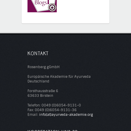
KONTAKT
Rosenberg gGmbH
Europäische Akademie für Ayurveda
Deutschland
Forsthausstraße 6
63633 Birstein
Telefon: 0049 (0)6054-9131-0
Fax: 0049 (0)6054-9131-36
Email:
info(at)ayurveda-akademie.org