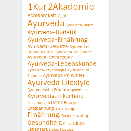
1Kur
2Akademie
Achtsamkeit.
Agni.
Ayurveda
Ayurveda-Detox
Ayurveda-Diätetik.
Ayurveda-Ernährung
Ayurveda-Gewürze.
Ayurveda-
Hausapotheke
Ayurveda-Heilkunde.
Ayurveda-Kochrezepte
Ayurveda-Lebenskunde.
Ayurveda-Psychologie
Ayurveda im
Ayurveda im Winter
Sommer
Ayurveda Lifestyle
Ayurvedische Ernährungsweise
Ayurvedisch kochen.
Detox
Energie.
Beziehungen
Entspannung.
Ernährung
Ernährung.
Frühling.
Fasten
Gesundheit.
Glück.
Ghee.
Lebensart.
Liebe.
Massage.