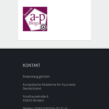
KONTAKT
Rosenberg gGmbH
Europäische Akademie für Ayurveda
Deutschland
Forsthausstraße 6
63633 Birstein
Telefon: 0049 (0)6054-9131-0